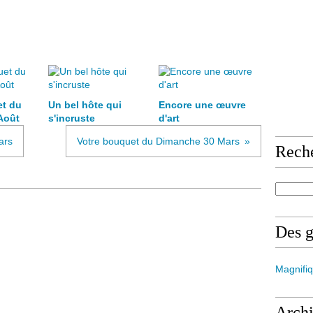
et du
Un bel hôte qui
Encore une œuvre
Août
s'incruste
d'art
ars
Votre bouquet du Dimanche 30 Mars
Rech
Des 
Magnifiq
Arch