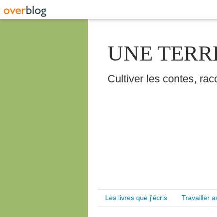
UNE TERR
Cultiver les contes, raco
Les livres que j'écris
Travailler 