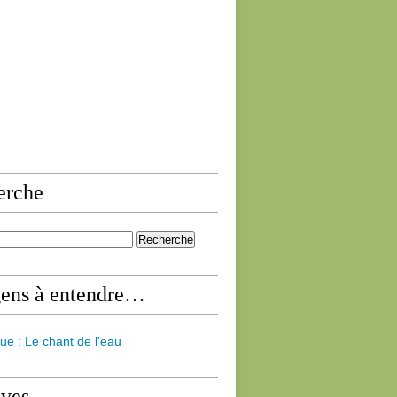
erche
gens à entendre…
ue : Le chant de l'eau
ives