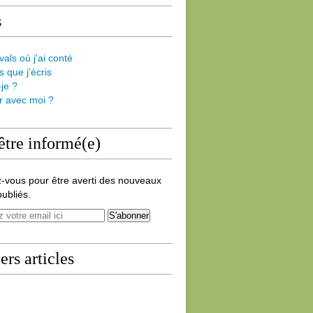
s
vals où j'ai conté
s que j'écris
-je ?
er avec moi ?
être informé(e)
-vous pour être averti des nouveaux
publiés.
ers articles