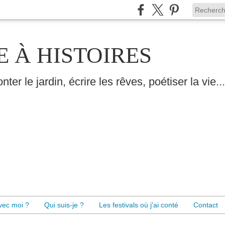
E À HISTOIRES
nter le jardin, écrire les rêves, poétiser la vie...
avec moi ?
Qui suis-je ?
Les festivals où j'ai conté
Contact