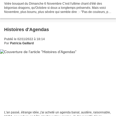
Votre bouquet du Dimanche 6 Novembre C'est l'ultime chant d'été des
bégonias dragons, qu'Octobre si doux a longtemps préservés. Mais voici
Novembre, plus bourru, plus sévère qui semble dire : - "Pas de couleurs, pas
de froidures, pas de brumes, pas de...
Histoires d'Agendas
Publié le 02/11/2022 à 18:14
Par
Patricia Gaillard
L'an passé, étrange idée, j'ai acheté un agenda banal, austère, raisonnable,