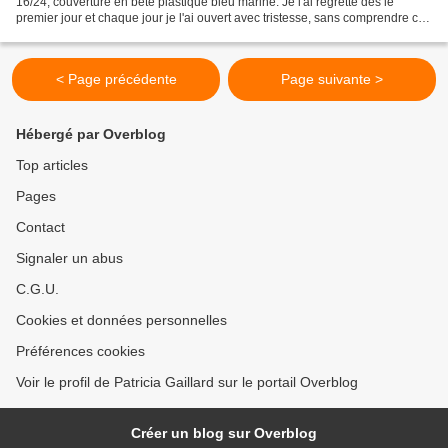
16/24, couverture en bête plastique bleu marine. Je l'ai regretté dès le
premier jour et chaque jour je l'ai ouvert avec tristesse, sans comprendre cet
achat carrément inconséquent...
< Page précédente
Page suivante >
Hébergé par Overblog
Top articles
Pages
Contact
Signaler un abus
C.G.U.
Cookies et données personnelles
Préférences cookies
Voir le profil de Patricia Gaillard sur le portail Overblog
Créer un blog sur Overblog