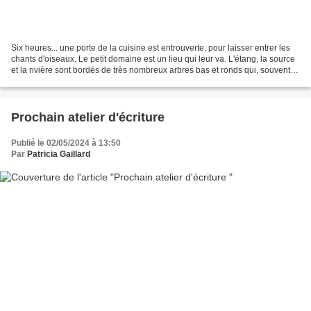
Six heures... une porte de la cuisine est entrouverte, pour laisser entrer les
chants d'oiseaux. Le petit domaine est un lieu qui leur va. L'étang, la source
et la rivière sont bordés de très nombreux arbres bas et ronds qui, souvent
taillés, ont un beau...
Prochain atelier d'écriture
Publié le 02/05/2024 à 13:50
Par
Patricia Gaillard