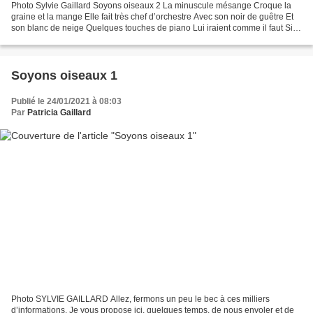
Photo Sylvie Gaillard Soyons oiseaux 2 La minuscule mésange Croque la
graine et la mange Elle fait très chef d’orchestre Avec son noir de guêtre Et
son blanc de neige Quelques touches de piano Lui iraient comme il faut Si
elle pouvait parler elle nous...
Soyons oiseaux 1
Publié le 24/01/2021 à 08:03
Par
Patricia Gaillard
Photo SYLVIE GAILLARD Allez, fermons un peu le bec à ces milliers
d’informations. Je vous propose ici, quelques temps, de nous envoler et de