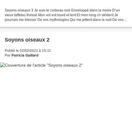
Soyons oiseaux 3 Je suis le corbeau noir Enveloppé dans la moire D’un
vieux taffetas froissé Mon vol est lourd et lent Et mon long cri strident Je
pourrais me blesser De vos mythologies Qui me jettent dans la nuit De vos
songes maudits Sachez que c’est...
Soyons oiseaux 2
Publié le 02/02/2021 à 15:11
Par
Patricia Gaillard