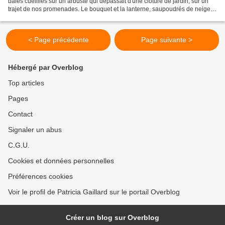
baies cueillies sur un arbuste qui dépassait d'une clôture de jardin, sur un
trajet de nos promenades. Le bouquet et la lanterne, saupoudrés de neige,
ont l'air de poser pour une image...
< Page précédente
Page suivante >
Hébergé par Overblog
Top articles
Pages
Contact
Signaler un abus
C.G.U.
Cookies et données personnelles
Préférences cookies
Voir le profil de Patricia Gaillard sur le portail Overblog
Créer un blog sur Overblog