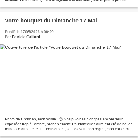
Si je vous parle de cela,...
Votre bouquet du Dimanche 17 Mai
Publié le 17/05/2026 à 08:29
Par
Patricia Gaillard
Photo de Christian, mon voisin...😉 Nos pivoines n'ont pas encore fleuri,
exposées trop à l'ombre, probablement. Pourtant elles auraient été de belles
reines ce dimanche. Heureusement, sans savoir mon regret, mon voisin m'a
envoyé une photo. Celle-ci tombe...