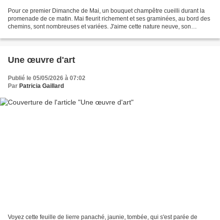
Pour ce premier Dimanche de Mai, un bouquet champêtre cueilli durant la
promenade de ce matin. Mai fleurit richement et ses graminées, au bord des
chemins, sont nombreuses et variées. J'aime cette nature neuve, son
charme vert, l'espoir qu'elle place...
Une œuvre d'art
Publié le 05/05/2026 à 07:02
Par
Patricia Gaillard
Voyez cette feuille de lierre panaché, jaunie, tombée, qui s'est parée de