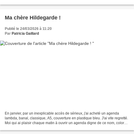
serait originaire d'Asie. Soliman...
Ma chère Hildegarde !
Publié le 24/03/2026 à 11:20
Par
Patricia Gaillard
En janvier, par un inexplicable accès de sérieux, j'ai acheté un agenda
lambda, banal, classique, A5, couverture en plastique bleu. J'ai vite regretté.
Moi qui ai plaisir chaque matin à ouvrir un agenda digne de ce nom, coloré,
joli, inspirant, je me...