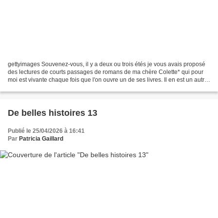
gettyimages Souvenez-vous, il y a deux ou trois étés je vous avais proposé
des lectures de courts passages de romans de ma chère Colette* qui pour
moi est vivante chaque fois que l'on ouvre un de ses livres. Il en est un autre,
qui par son amour de la...
De belles histoires 13
Publié le 25/04/2026 à 16:41
Par
Patricia Gaillard