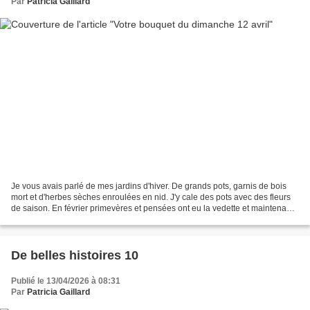
Par
Patricia Gaillard
Je vous avais parlé de mes jardins d'hiver. De grands pots, garnis de bois
mort et d'herbes sèches enroulées en nid. J'y cale des pots avec des fleurs
de saison. En février primevères et pensées ont eu la vedette et maintenant
ce sont des jardins de printemps,...
De belles histoires 10
Publié le 13/04/2026 à 08:31
Par
Patricia Gaillard