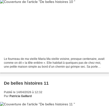
Le fourneau de ma vieille Maria Ma vieille voisine, presque centenaire, avait
comme on dit « la tête entière ». Elle habitait à quelques pas de chez moi,
une petite maison simple au bord d’un chemin qui grimpe sec. Sa porte
vitrée, protégée la nuit d’un...
De belles histoires 11
Publié le 14/04/2026 à 12:32
Par
Patricia Gaillard