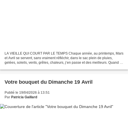
LA VIEILLE QUI COURT PAR LE TEMPS Chaque année, au printemps, Mars
et Avril se servent, sans vraiment réfléchir, dans le sac plein de pluies,
gelées, soleils, vents, grêles, chaleurs, j’en passe et des meilleurs. Quand le
coucou lance ses premiers appels,...
Votre bouquet du Dimanche 19 Avril
Publié le 19/04/2026 à 13:51
Par
Patricia Gaillard