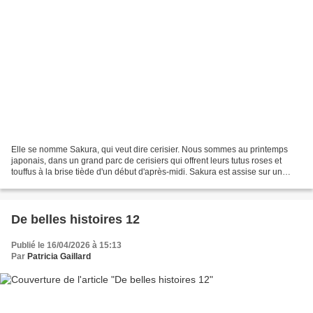
Elle se nomme Sakura, qui veut dire cerisier. Nous sommes au printemps
japonais, dans un grand parc de cerisiers qui offrent leurs tutus roses et
touffus à la brise tiède d'un début d'après-midi. Sakura est assise sur un
banc, près d'un couple âgé aux...
De belles histoires 12
Publié le 16/04/2026 à 15:13
Par
Patricia Gaillard