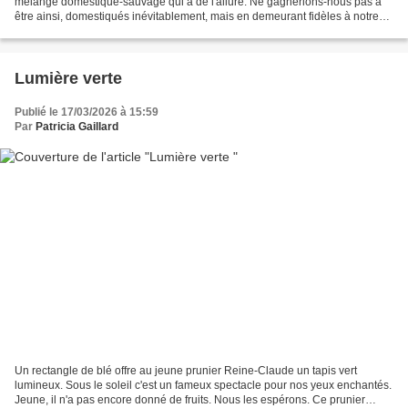
mélange domestique-sauvage qui a de l'allure. Ne gagnerions-nous pas à
être ainsi, domestiqués inévitablement, mais en demeurant fidèles à notre
part sauvage, cette voix des premiers...
Lumière verte
Publié le 17/03/2026 à 15:59
Par
Patricia Gaillard
Un rectangle de blé offre au jeune prunier Reine-Claude un tapis vert
lumineux. Sous le soleil c'est un fameux spectacle pour nos yeux enchantés.
Jeune, il n'a pas encore donné de fruits. Nous les espérons. Ce prunier