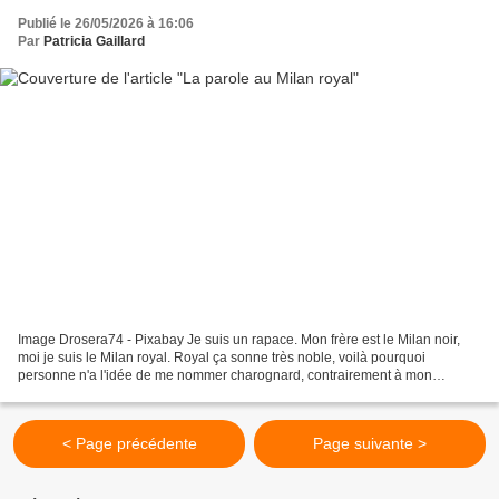
Publié le 26/05/2026 à 16:06
Par
Patricia Gaillard
Image Drosera74 - Pixabay Je suis un rapace. Mon frère est le Milan noir,
moi je suis le Milan royal. Royal ça sonne très noble, voilà pourquoi
personne n'a l'idée de me nommer charognard, contrairement à mon
collègue le corbeau que l'on juge pour cela...
< Page précédente
Page suivante >