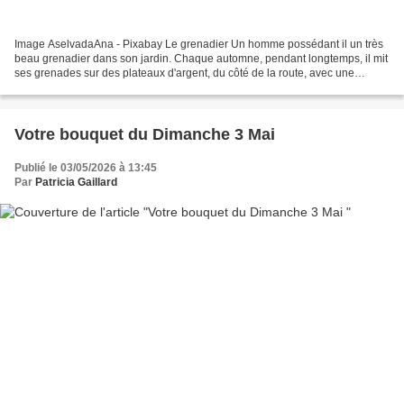
Image AselvadaAna - Pixabay Le grenadier Un homme possédant il un très
beau grenadier dans son jardin. Chaque automne, pendant longtemps, il mit
ses grenades sur des plateaux d'argent, du côté de la route, avec une
pancarte : "Prenez-en librement, vous...
Votre bouquet du Dimanche 3 Mai
Publié le 03/05/2026 à 13:45
Par
Patricia Gaillard