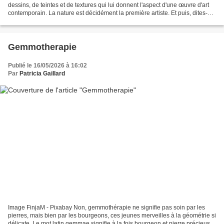
dessins, de teintes et de textures qui lui donnent l'aspect d'une œuvre d'art
contemporain. La nature est décidément la première artiste. Et puis, dites-
moi, si cette vieille feuille...
Gemmotherapie
Publié le 16/05/2026 à 16:02
Par
Patricia Gaillard
Image FinjaM - Pixabay Non, gemmothérapie ne signifie pas soin par les
pierres, mais bien par les bourgeons, ces jeunes merveilles à la géométrie si
délicate. Le mot latin gemmae signifie à la fois bourgeon et pierre précieuse.