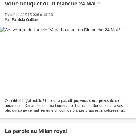
Votre bouquet du Dimanche 24 Mai !!
Publié le 24/05/2026 à 19:33
Par
Patricia Gaillard
Ouhhhhhhh, j'ai oublié ! Il ne sera pas dit que vous serez privés de ce
bouquet du Dimanche par ma légendaire distraction. Surtout que j'avais
photographié ce matin-même un coin de plantes grasses, si colorées, si
lumineuses, dans l'idée d'en faire les...
La parole au Milan royal