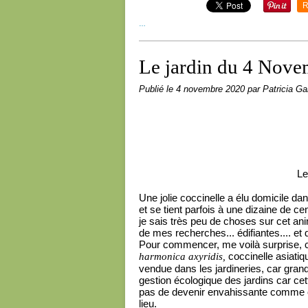
R
…
Le jardin du 4 Nov
Publié le
4 novembre 2020
par Patricia Gai
Le
Une jolie coccinelle a élu domicile d
et se tient parfois à une dizaine de c
je sais très peu de choses sur cet anima
de mes recherches... édifiantes.... e
Pour commencer, me voilà surprise, car
coccinelle asiati
harmonica axyridis,
vendue dans les jardineries, car gr
gestion écologique des jardins car cet
pas de devenir envahissante comme on 
lieu.