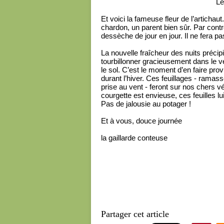
Le
Et voici la fameuse fleur de l’artichau
chardon, un parent bien sûr. Par contr
dessèche de jour en jour. Il ne fera pas
La nouvelle fraîcheur des nuits précipit
tourbillonner gracieusement dans le ve
le sol. C’est le moment d’en faire prov
durant l’hiver. Ces feuillages - ramas
prise au vent - feront sur nos chers v
courgette est envieuse, ces feuilles lui
Pas de jalousie au potager !
Et à vous, douce journée
la gaillarde conteuse
Partager cet article