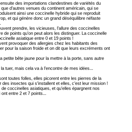
eu ensuite des importations clandestines de variétés du
que d’autres venues du continent américain, qui se
oduisent ainsi une coccinelle hybride qui se reproduit
rop, et qui génère donc un grand déséquilibre néfaste
s.
vent prendre, les vicieuses, l’allure des coccinelles
e de points qu’on peut alors les distinguer. La coccinelle
ccinelle asiatique entre 0 et 19 points !
ent provoquer des allergies chez les habitants des
r pour la saison froide et on dit que leurs excréments ont
li la petite bête jaune pour la mettre à la porte, sans autre
 la tuer, mais cela va à l’encontre de mes idées...
 toutes folles, elles picorent entre les pierres de la
es insectes qui s’installent et elles, c’est leur mission !
 de coccinelles asiatiques, et qu’elles épargnent nos
ont entre 2 et 7 points...