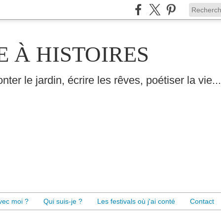
E À HISTOIRES
nter le jardin, écrire les rêves, poétiser la vie...
avec moi ?
Qui suis-je ?
Les festivals où j'ai conté
Contact