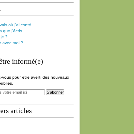
s
vals où j'ai conté
s que j'écris
-je ?
er avec moi ?
être informé(e)
-vous pour être averti des nouveaux
publiés.
ers articles