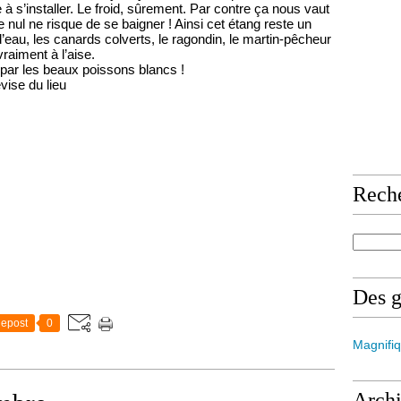
 à s’installer. Le froid, sûrement. Par contre ça nous vaut
e nul ne risque de se baigner ! Ainsi cet étang reste un
d’eau, les canards colverts, le ragondin, le martin-pêcheur
raiment à l’aise.
 par les beaux poissons blancs !
vise du lieu
Rech
Des 
epost
0
Magnifiq
Arch