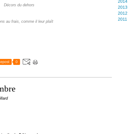
2014
Décors du dehors
2013
2012
2011
s au frais, comme il leur plaît
epost
0
embre
llard