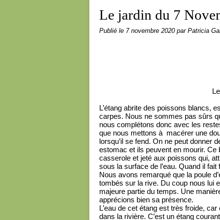
Le jardin du 7 Nov
Publié le
7 novembre 2020
par Patricia Gai
Le
L’étang abrite des poissons blancs, e
carpes. Nous ne sommes pas sûrs que 
nous complétons donc avec les restes
que nous mettons à
macérer une douz
lorsqu’il se fend. On ne peut donner d
estomac et ils peuvent en mourir. Ce 
casserole et jeté aux poissons qui, att
sous la surface de l’eau. Quand il fait 
Nous avons remarqué que la poule d’ea
tombés sur la rive. Du coup nous lui en 
majeure partie du temps. Une manière d
apprécions bien sa présence.
L’eau de cet étang est très froide, car 
dans la rivière. C’est un étang couran