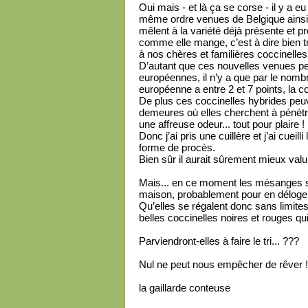
Oui mais - et là ça se corse - il y a 
même ordre venues de Belgique ainsi 
mêlent à la variété déjà présente et pr
comme elle mange, c’est à dire bien t
à nos chères et familières coccinelle
D’autant que ces nouvelles venues peu
européennes, il n’y a que par le nombr
européenne a entre 2 et 7 points, la co
De plus ces coccinelles hybrides peuv
demeures où elles cherchent à pénétre
une affreuse odeur... tout pour plaire !
Donc j’ai pris une cuillère et j’ai cueil
forme de procès.
Bien sûr il aurait sûrement mieux valu
Mais... en ce moment les mésanges sont
maison, probablement pour en déloger d
Qu’elles se régalent donc sans limites
belles coccinelles noires et rouges qui 
Parviendront-elles à faire le tri... ???
Nul ne peut nous empêcher de rêver !
la gaillarde conteuse