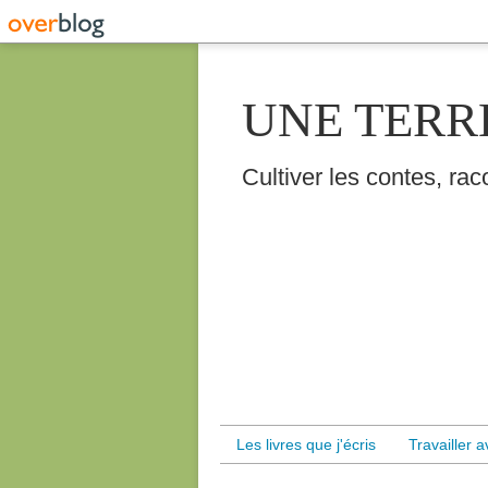
UNE TERR
Cultiver les contes, raco
Les livres que j'écris
Travailler 