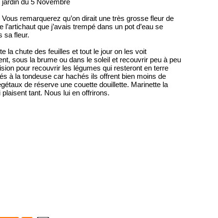
 jardin du 5 Novembre
t. Vous remarquerez qu’on dirait une très grosse fleur de
e l’artichaut que j’avais trempé dans un pot d’eau se
 sa fleur.
e la chute des feuilles et tout le jour on les voit
nt, sous la brume ou dans le soleil et recouvrir peu à peu
ision pour recouvrir les légumes qui resteront en terre
sés à la tondeuse car hachés ils offrent bien moins de
égétaux de réserve une couette douillette. Marinette la
 plaisent tant. Nous lui en offrirons.