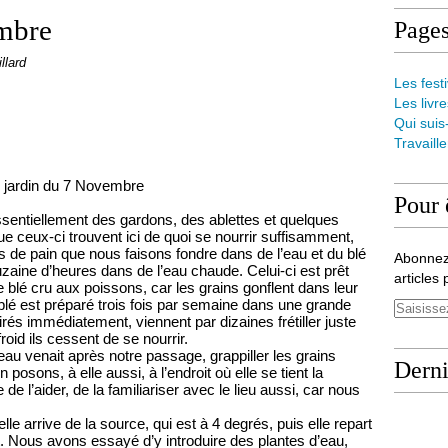
embre
Page
llard
Les festi
Les livre
Qui suis
Travaill
 jardin du 7 Novembre
Pour 
ssentiellement des gardons, des ablettes et quelques
ceux-ci trouvent ici de quoi se nourrir suffisamment,
 de pain que nous faisons fondre dans de l’eau et du blé
Abonnez
aine d’heures dans de l’eau chaude. Celui-ci est prêt
articles 
e blé cru aux poissons, car les grains gonflent dans leur
blé est préparé trois fois par semaine dans une grande
irés immédiatement, viennent par dizaines frétiller juste
froid ils cessent de se nourrir.
u venait après notre passage, grappiller les grains
Derni
posons, à elle aussi, à l’endroit où elle se tient la
e l’aider, de la familiariser avec le lieu aussi, car nous
elle arrive de la source, qui est à 4 degrés,
puis elle repart
t. Nous avons essayé d’y introduire des plantes d’eau,