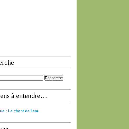
erche
gens à entendre…
ue : Le chant de l'eau
ives