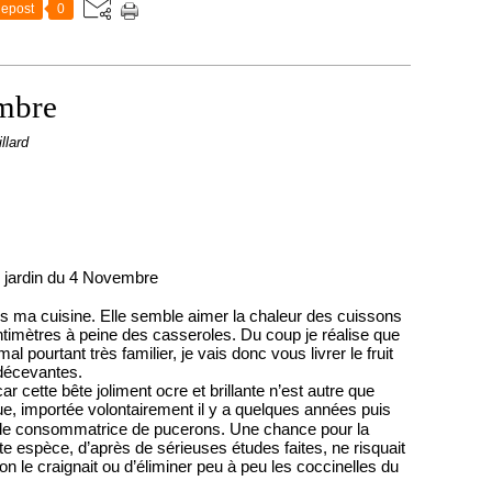
epost
0
embre
llard
 jardin du 4 Novembre
ans ma cuisine. Elle semble aimer la chaleur des cuissons
entimètres à peine des casseroles. Du coup je réalise que
l pourtant très familier, je vais donc vous livrer le fruit
t décevantes.
 cette bête joliment ocre et brillante n’est autre que
que, importée volontairement il y a quelques années puis
ande consommatrice de pucerons. Une chance pour la
te espèce, d’après de sérieuses études faites, ne risquait
le craignait ou d’éliminer peu à peu les coccinelles du