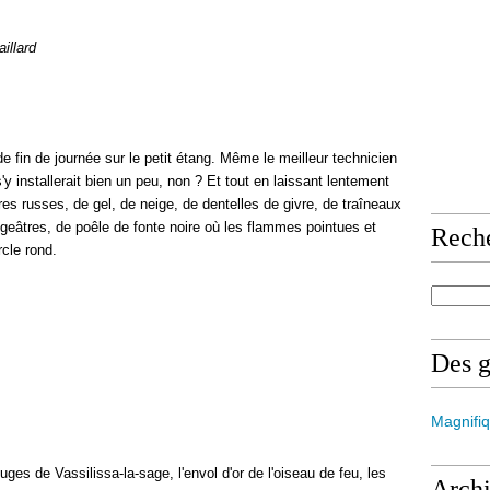
aillard
e fin de journée sur le petit étang. Même le meilleur technicien
'y installerait bien un peu, non ? Et tout en laissant lentement
ires russes, de gel, de neige, de dentelles de givre, de traîneaux
ougeâtres, de poêle de fonte noire où les flammes pointues et
Rech
ercle rond.
Des 
Magnifiq
es de Vassilissa-la-sage, l'envol d'or de l'oiseau de feu, les
Arch