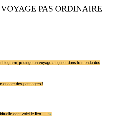
N VOYAGE PAS ORDINAIRE
n blog ami, je dirige un voyage singulier dans le monde des
epte encore des passagers !
ituelle dont voici le lien...
link