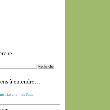
erche
gens à entendre…
ue : Le chant de l'eau
ives