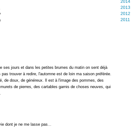
2014
2013
E
2012
2011
d
de ses jours et dans les petites brumes du matin on sent déjà
pas trouver à redire, l'automne est de loin ma saison préférée.
doré, de doux, de généreux. Il est à l'image des pommes, des
s murets de pierres, des cartables garnis de choses neuves, qui
.
 vie dont je ne me lasse pas...