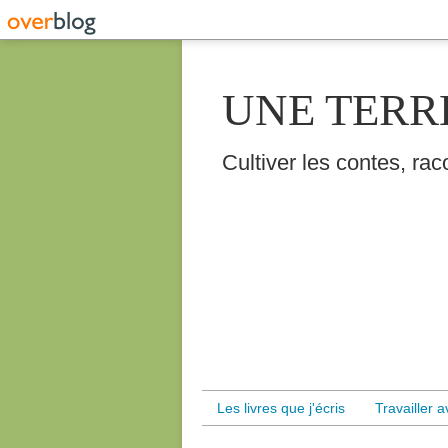
UNE TERR
Cultiver les contes, raco
Les livres que j'écris
Travailler 