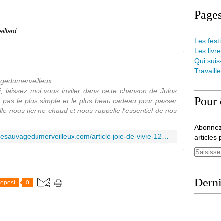
Page
aillard
Les festi
Les livre
Qui suis
Travaill
gedumerveilleux...
, laissez moi vous inviter dans cette chanson de Julos
Pour 
e pas le plus simple et le plus beau cadeau pour passer
lle nous tienne chaud et nous rappelle l'essentiel de nos
Abonnez
http://www.patricia-gaillard-conteusesauvagedumerveilleux.com/article-joie-de-vivre-121673190.html
articles 
Derni
epost
0