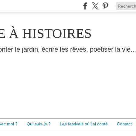
E À HISTOIRES
nter le jardin, écrire les rêves, poétiser la vie...
avec moi ?
Qui suis-je ?
Les festivals où j'ai conté
Contact