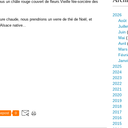
s un châle rouge couvert de fleurs.Vieille fée-sorcière des
2026
re chaude, nous prendrions un verre de thé de Noël, et
Août
Alsace native...
Juille
Juin
(
Mai
(
Avril
Mars
Févri
Janvi
2025
2024
2023
2022
2021
2020
2019
2018
2017
epost
0
2016
2015