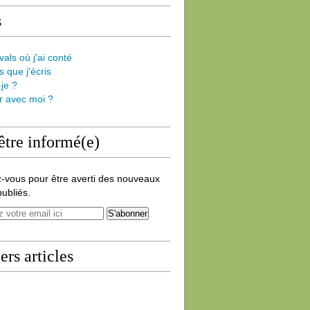
s
vals où j'ai conté
s que j'écris
-je ?
er avec moi ?
être informé(e)
-vous pour être averti des nouveaux
publiés.
ers articles