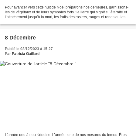
Pour avancer vers cette nuit de Noël préparons nos demeures, garnissons-
les de végétaux et de leurs symboles forts : le lierre qui signifie l’éternité et
l’attachement jusqu’à la mort, les fruits des rosiers, rouges et ronds ou les
baies d’églantiers...
8 Décembre
Publié le 08/12/2023 à 15:27
Par
Patricia Gaillard
L'année peu à peu s'épuise. L’année, une de nos mesures du temps. Ères,