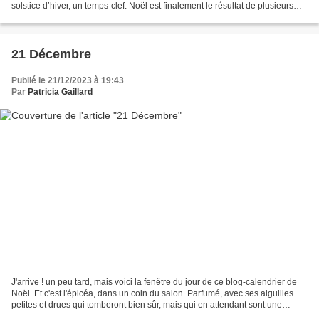
solstice d’hiver, un temps-clef. Noël est finalement le résultat de plusieurs
coutumes païennes et...
21 Décembre
Publié le 21/12/2023 à 19:43
Par
Patricia Gaillard
J'arrive ! un peu tard, mais voici la fenêtre du jour de ce blog-calendrier de
Noël. Et c'est l'épicéa, dans un coin du salon. Parfumé, avec ses aiguilles
petites et drues qui tomberont bien sûr, mais qui en attendant sont une
présence très agréable....