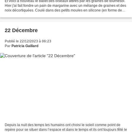
Et voici à nouveau le ballet des oiseaux attirés par les graines de tournesol.
Hier j'ai fait fondre un pain de margarine avec un mélange de graines et des
noix décortiquées. Coulé dans des petits moules en silicone (en forme de
kougelhopf ! 😄) ça fera...
22 Décembre
Publié le 22/12/2023 à 06:23
Par
Patricia Gaillard
Depuis la nuit des temps les humains ont choisi le soleil comme point de
repère pour se situer dans l’espace et dans le temps et ils ont toujours fêté le