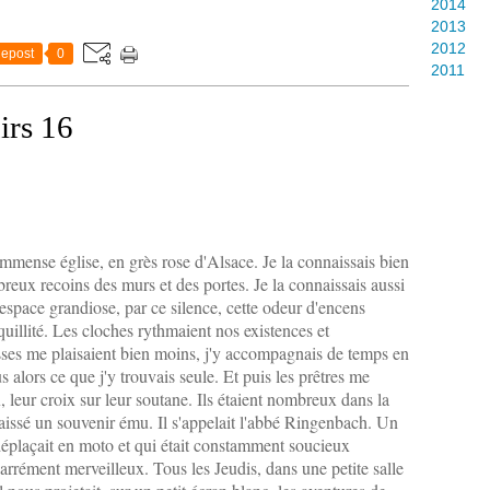
2014
2013
2012
epost
0
2011
irs 16
immense église, en grès rose d'Alsace. Je la connaissais bien
eux recoins des murs et des portes. Je la connaissais aussi
t espace grandiose, par ce silence, cette odeur d'encens
anquillité. Les cloches rythmaient nos existences et
ses me plaisaient bien moins, j'y accompagnais de temps en
s alors ce que j'y trouvais seule. Et puis les prêtres me
ux, leur croix sur leur soutane. Ils étaient nombreux dans la
laissé un souvenir ému. Il s'appelait l'abbé Ringenbach. Un
éplaçait en moto et qui était constamment soucieux
 carrément merveilleux. Tous les Jeudis, dans une petite salle