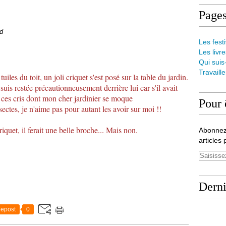
Page
rd
Les festi
Les livre
Qui suis
Travaill
uiles du toit, un joli criquet s'est posé sur la table du jardin.
suis restée précautionneusement derrière lui car s'il avait
e ces cris dont mon cher jardinier se moque
Pour 
sectes, je n'aime pas pour autant les avoir sur moi !!
quet, il ferait une belle broche... Mais non.
Abonnez
articles 
Derni
epost
0