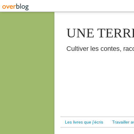
UNE TERR
Cultiver les contes, raco
Les livres que j'écris
Travailler 