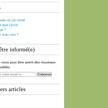
s
vals où j'ai conté
s que j'écris
-je ?
er avec moi ?
être informé(e)
-vous pour être averti des nouveaux
publiés.
ers articles