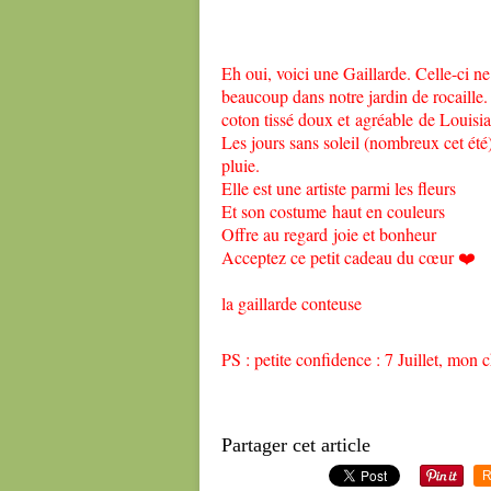
Eh oui, voici une Gaillarde. Celle-ci n
beaucoup dans notre jardin de rocaille. S
coton tissé doux et agréable de Louisi
Les jours sans soleil (nombreux cet été) 
pluie.
Elle est une artiste parmi les fleurs
Et son costume haut en couleurs
Offre au regard joie et bonheur
Acceptez ce petit cadeau du cœur ❤️
la gaillarde conteuse
PS : petite confidence : 7 Juillet, mon
Partager cet article
R