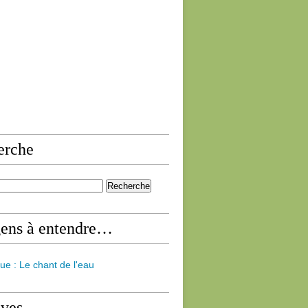
erche
gens à entendre…
ue : Le chant de l'eau
ives