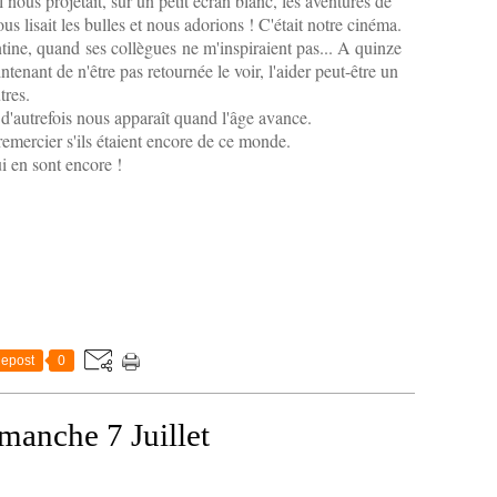
Il nous projetait, sur un petit écran blanc, les aventures de
ous lisait les bulles et nous adorions ! C'était notre cinéma.
ine, quand ses collègues ne m'inspiraient pas... A quinze
aintenant de n'être pas retournée le voir, l'aider peut-être un
tres.
d'autrefois nous apparaît quand l'âge avance.
remercier s'ils étaient encore de ce monde.
i en sont encore !
epost
0
manche 7 Juillet