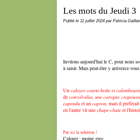
Les mots du Jeudi 3
Publié le
11 juillet 2024
par Patricia Gaillar
Invitons aujourd'hui le C, pour nous so
à saisir. Mais peut-être y arriverez-vo
Un
caloyer courte-botte et calembouri
de
convolvulus, une carogne crapouss
capendu
et un
capron,
mais il préférait
en l'autre vit une
chape-chute
et l'histo
Par ici la solution !
Caloyer : moine grec