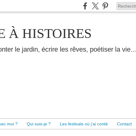
E À HISTOIRES
nter le jardin, écrire les rêves, poétiser la vie...
avec moi ?
Qui suis-je ?
Les festivals où j'ai conté
Contact