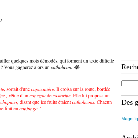
d
uffler quelques mots démodés, qui forment un texte difficile
Rech
us ? Vous gagnerez alors un
catholicon. 😂
ste,
sortait d'une
capucinière.
Il croisa sur la route, bordée
ine ,
vêtue d'un
canezou
de
castorine.
Elle lui proposa un
Des 
chopiner,
disant que les fruits étaient
catholicons.
Chacun
ire finit en
conjungo !
Magnifiq
Arch