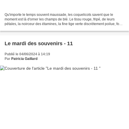
Qu'importe le temps souvent maussade, les coquelicots savent que le
moment est là d'orner les champs de blé. Le tissu rouge, fripé, de leurs
pétales, la noirceur des étamines, la fine tige verte discrètement poilue, font
de lui un joli symbole de Juin....
Le mardi des souvenirs - 11
Publié le 04/06/2024 à 14:19
Par
Patricia Gaillard