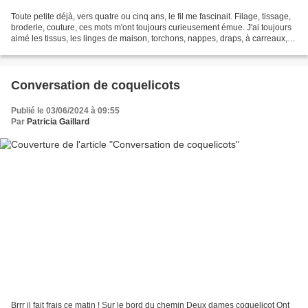
Toute petite déjà, vers quatre ou cinq ans, le fil me fascinait. Filage, tissage,
broderie, couture, ces mots m'ont toujours curieusement émue. J'ai toujours
aimé les tissus, les linges de maison, torchons, nappes, draps, à carreaux,
en lin ou en coton....
Conversation de coquelicots
Publié le 03/06/2024 à 09:55
Par
Patricia Gaillard
Brrr il fait frais ce matin ! Sur le bord du chemin Deux dames coquelicot Ont