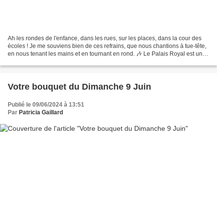
Ah les rondes de l'enfance, dans les rues, sur les places, dans la cour des
écoles ! Je me souviens bien de ces refrains, que nous chantions à tue-tête,
en nous tenant les mains et en tournant en rond. 🎶 Le Palais Royal est un
beau palais, tout' les jeunes...
Votre bouquet du Dimanche 9 Juin
Publié le 09/06/2024 à 13:51
Par
Patricia Gaillard