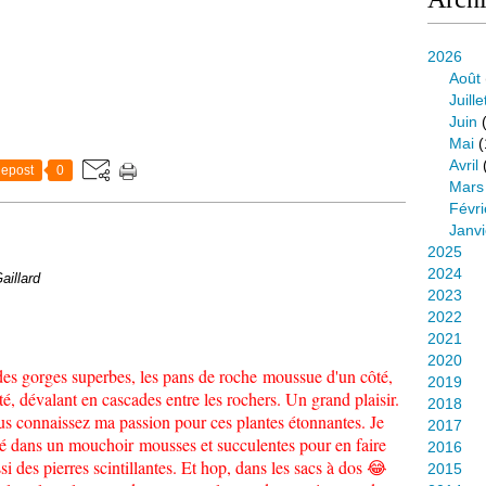
2026
Août
Juille
Juin
(
Mai
(
Avril
epost
0
Mars
Févri
Janvi
2025
2024
aillard
2023
2022
2021
2020
es gorges superbes, les pans de roche moussue d'un côté,
2019
té, dévalant en cascades entre les rochers. Un grand plaisir.
2018
us connaissez ma passion pour ces plantes étonnantes. Je
2017
 posé dans un mouchoir mousses et succulentes pour en faire
2016
i des pierres scintillantes. Et hop, dans les sacs à dos 😂
2015