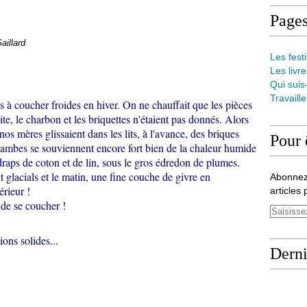
Page
aillard
Les festi
Les livre
Qui suis
Travaill
 à coucher froides en hiver. On ne chauffait que les pièces
ite, le charbon et les briquettes n'étaient pas donnés. Alors
 nos mères glissaient dans les lits, à l'avance, des briques
Pour 
 jambes se souviennent encore fort bien de la chaleur humide
draps de coton et de lin, sous le gros édredon de plumes.
nt glacials et le matin, une fine couche de givre en
Abonnez
térieur !
articles 
 de se coucher !
ions solides...
Derni