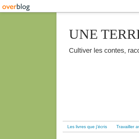
UNE TERR
Cultiver les contes, raco
Les livres que j'écris
Travailler 