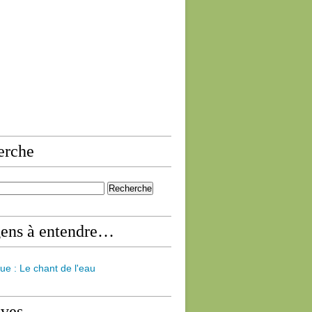
erche
gens à entendre…
ue : Le chant de l'eau
ives