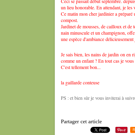
Ceci se passait début septembre. depuis
un lieu honorable. En attendant, je les
Ce matin mon cher jardinier a préparé u
compost.
Jardinet de mousses, de cailloux et de te
nain minuscule et un champignon, offert
une espèce d'ambiance délicieusement j
Je sais bien, les nains de jardin on en ri
comme un enfant ? En tout cas je vous s
C'est tellement bon...
la gaillarde conteuse
PS : et bien sûr je vous inviterai à sui
Partager cet article
R