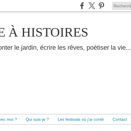
E À HISTOIRES
nter le jardin, écrire les rêves, poétiser la vie...
avec moi ?
Qui suis-je ?
Les festivals où j'ai conté
Contact