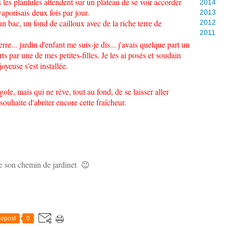
 les plantules attendent sur un plateau de se voir accorder
2014
 vaporisais deux fois par jour.
2013
n bac, un fond de cailloux avec de la riche terre de
2012
2011
rre... jardin d'enfant me suis-je dis... j'avais quelque part un
s par une de mes petites-filles. Je les ai posés et soudain
oyeuse s'est installée.
gole, mais qui ne rêve, tout au fond, de se laisser aller
ouhaite d'abriter encore cette fraîcheur.
vre son chemin de jardinet 😉
epost
0