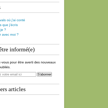
s
vals où j'ai conté
s que j'écris
-je ?
er avec moi ?
être informé(e)
-vous pour être averti des nouveaux
publiés.
ers articles