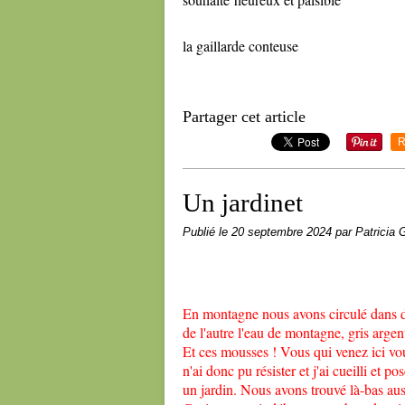
la gaillarde conteuse
Partager cet article
R
Un jardinet
Publié le
20 septembre 2024
par Patricia G
En montagne nous avons circulé dans d
de l'autre l'eau de montagne, gris argen
Et ces mousses ! Vous qui venez ici vo
n'ai donc pu résister et j'ai cueilli et
un jardin. Nous avons trouvé là-bas auss