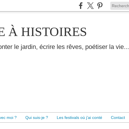
E À HISTOIRES
nter le jardin, écrire les rêves, poétiser la vie...
avec moi ?
Qui suis-je ?
Les festivals où j'ai conté
Contact