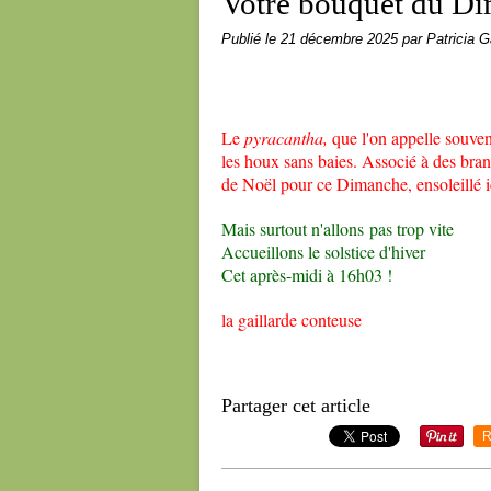
Votre bouquet du D
Publié le
21 décembre 2025
par Patricia G
Le
pyracantha,
que l'on appelle souven
les houx sans baies. Associé à des bran
de Noël pour ce Dimanche, ensoleillé ic
Mais surtout n'allons pas trop vite
Accueillons le solstice d'hiver
Cet après-midi à 16h03 !
la gaillarde conteuse
Partager cet article
R