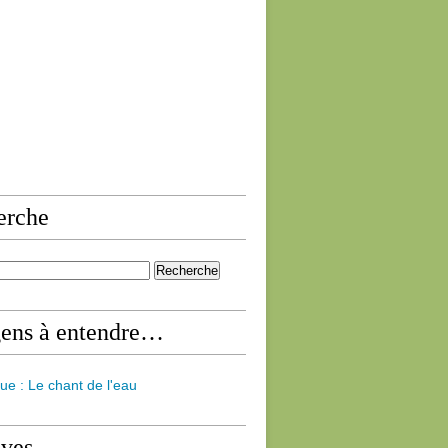
erche
gens à entendre…
ue : Le chant de l'eau
ives