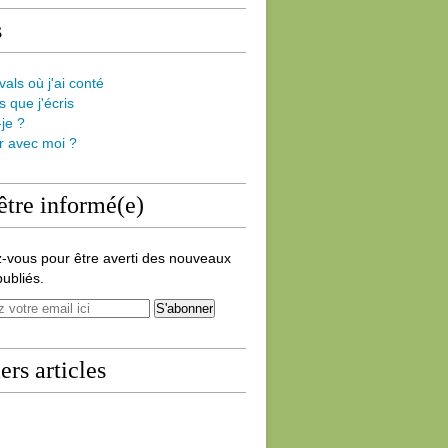
s
vals où j'ai conté
s que j'écris
-je ?
er avec moi ?
être informé(e)
-vous pour être averti des nouveaux
publiés.
ers articles