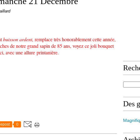
imanche 21 Décembre
aillard
t
buisson ardent,
remplace très honorablement cette année,
ches de notre grand sapin de 85 ans, voyez ce joli bouquet
i, avec une allure printanière.
Rech
Des 
Magnifiq
epost
0
Arch