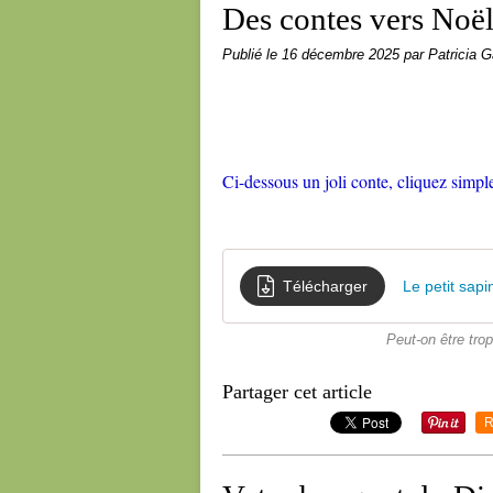
Des contes vers Noël
Publié le
16 décembre 2025
par Patricia G
Ci-dessous un joli conte, cliquez simpl
Télécharger
Le petit sapi
Peut-on être trop
Partager cet article
R