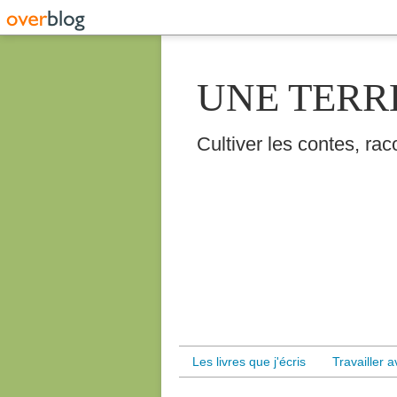
UNE TERR
Cultiver les contes, raco
Les livres que j'écris
Travailler 